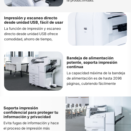
la productividad.
Impresión y escaneo directo
desde unidad USB, fácil de usar
La función de impresión y escaneo
directo desde unidad USB ofrece
comodidad, ahorro de tiempo,
opciones de impresión versátiles y
portabilidad.
Bandeja de alimentación
potente, soporta impresión
continua
La capacidad máxima de la bandeja
de alimentación es de hasta 2096
páginas, cubriendo fácilmente
necesidades de impresión continua
y de alto volumen.
Soporta impresión
confidencial para proteger tu
información y privacidad
Evita fugas de información y hace
el proceso de impresión más