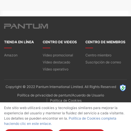
TIENDA EN LÍNEA
CENTRO DE VIDEOS
CENTRO DE MIEMBROS
Amazon
Video promocional
Centro miembro
Vídeo destacado
Suscripción de correo
Vídeo operativo
Copyright © 2022 Pantum International Limited. All Rights Reserved
Política de privacidad de pantum/Acuerdo de Usuario
Política de Cookies
Este sitio web utilizará cookies y tecnologías similares para mejorar la
experiencia del usuario y mantener la fluidez del servicio a cada visitante.
Los detalles se pueden encontrar en la.
Política de Cookies completa
haciendo clic en este enlace.