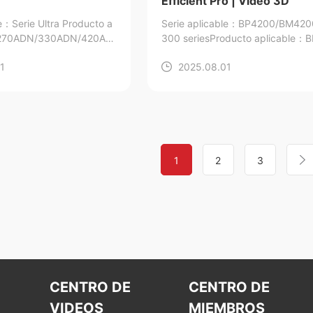
Efficient Pro | Vídeo 3D
le：Serie Ultra
Producto a
Serie aplicable：BP4200/BM42
270ADN/330ADN/420AD
300 series
Producto aplicable：
/330ADN/420ADN
0ADW/BM4300ADW/BM4200DW
1
2025.08.01
00DN
1
2
3
CENTRO DE
CENTRO DE
VIDEOS
MIEMBROS