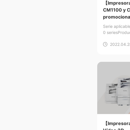
【Impresora
CM1100 y C
promociona
Serie aplica
0 series
Produ
P1100DW/CM
2022.04.2
1100ADN/CM
【Impresora 