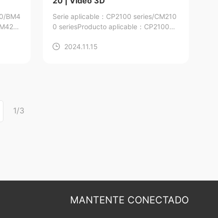
20 | Vídeo 3D
00/BM4
Serie aplicable：CP2100 series/CM210
BM420
0 series
Producto aplicable：CP2100D/
/BP42
CP2100DN/CP2100DW/CM2100DN/C
2024.11.15
M2100DW/CM2100ADN/CM2100ADW
1/3
MANTENTE CONECTADO