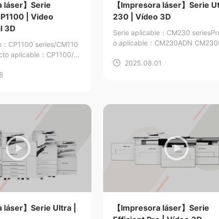
 láser】Serie
【Impresora láser】Serie Uti
P1100 | Video
230 | Vídeo 3D
l 3D
Serie aplicable：CM230 series
Pr
o aplicable：CM230ADN CM23
ble：CP1100 series/CM110
cto aplicable：CP1100/C
2025.08.01
1100DN/CM1100DW/CM
8
1100ADW
láser】Serie Ultra |
【Impresora láser】Serie