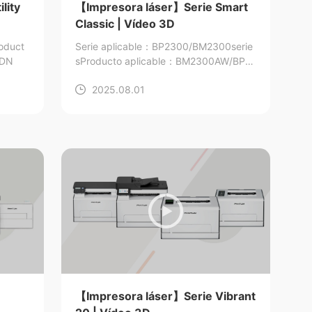
lity
【Impresora láser】Serie Smart
Classic | Vídeo 3D
oduct
Serie aplicable：BP2300/BM2300serie
0DN
s
Producto aplicable：BM2300AW/BP2
300W/BM2300NW
2025.08.01
【Impresora láser】Serie Vibrant