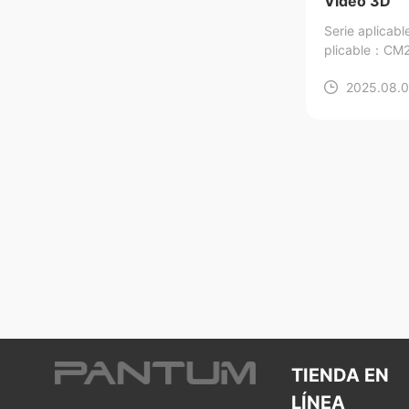
Vídeo 3D
Serie aplicab
plicable：CM
N/BM270ADN
2025.08.0
TIENDA EN
LÍNEA