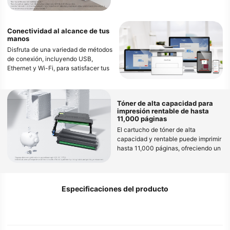
impresiones continuas de hasta
200,000 páginas con una tasa de
atascos excepcionalmente baja,
Conectividad al alcance de tus
inferior a 0.02‰. Esto garantiza una
manos
experiencia de impresión fluida y sin
Disfruta de una variedad de métodos
interrupciones, incluso durante
de conexión, incluyendo USB,
trabajos de alto volumen.
Ethernet y Wi-Fi, para satisfacer tus
necesidades de impresión con
mayor seguridad.
Tóner de alta capacidad para
Simplifica el proceso de
impresión rentable de hasta
configuración Wi-Fi mediante
11,000 páginas
Bluetooth, permitiendo que la
El cartucho de tóner de alta
impresora sea identificada y
capacidad y rentable puede imprimir
conectada rápidamente a tu red Wi-
hasta 11,000 páginas, ofreciendo un
Fi.
menor costo por página (CPP) en
comparación con los cartuchos
Experimenta una impresión confiable
estándar. Esto reduce la frecuencia
y rápida con soporte para Wi-Fi de
de reemplazo de consumibles y
doble banda de 2.4GHz y 5GHz,
Especificaciones del producto
minimiza los costos laborales,
asegurando que siempre encuentres
haciéndolo una opción económica
la mejor frecuencia para tu red.
para entornos de impresión de alto
volumen.
Además, imprime directamente