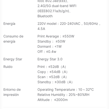
IEEE 802.3az(EEE)、
2.4G/5G dual-band WIFI
(IEEE802.11a/b/g/n)、
Bluetooth
Energía
220V model：220-240VAC，50/60Hz，
4.5A
Consumo de
Print Average：≤550W
energía
Standby： ≤50W
Dormant：<1W
Off：≤0.4w
Energy Star
Energy Star 3.0
Ruido
Print：≤52dB（A）
Copy：≤54dB（A）
Scan：≤52dB（A）
Standby：≤30dB（A）
Entorno de
Operating Temperature：10～32℃
impresión
Relative Humidity：20%~80%RH
Altitude： ≤2000m