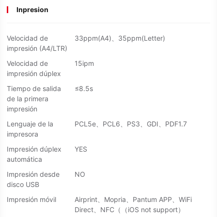
Inpresion
Velocidad de
33ppm(A4)、35ppm(Letter)
impresión (A4/LTR)
Velocidad de
15ipm
impresión dúplex
Tiempo de salida
≤8.5s
de la primera
impresión
Lenguaje de la
PCL5e、PCL6、PS3、GDI、PDF1.7
impresora
Impresión dúplex
YES
automática
Impresión desde
NO
disco USB
Impresión móvil
Airprint、Mopria、Pantum APP、WiFi
Direct、NFC（（iOS not support）