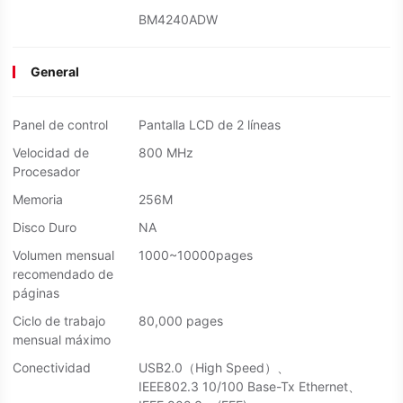
desde tu teléfono móvil utilizando
BM4240ADW
AirPrint y Mopria, sin necesidad de
una aplicación dedicada, haciendo
increíblemente fácil imprimir
General
archivos y fotos desde tu dispositivo
iOS o Android, estés donde estés.
Panel de control
Pantalla LCD de 2 líneas
Velocidad de
800 MHz
Procesador
Memoria
256M
Disco Duro
NA
Volumen mensual
1000~10000pages
recomendado de
páginas
Ciclo de trabajo
80,000 pages
mensual máximo
Conectividad
USB2.0（High Speed）、
IEEE802.3 10/100 Base-Tx Ethernet、