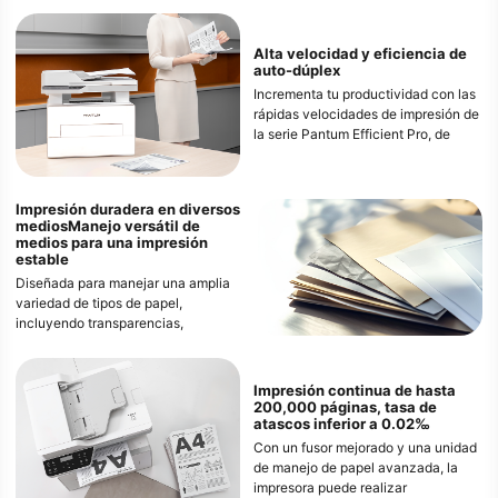
Alta velocidad y eficiencia de
auto-dúplex
Incrementa tu productividad con las
rápidas velocidades de impresión de
la serie Pantum Efficient Pro, de
hasta 33 ppm (A4) / 35 ppm (Carta).
Disfruta de la comodidad de la
impresión dúplex automática, ahorra
Impresión duradera en diversos
papel y reduce costos, satisfaciendo
medios
Manejo versátil de
las necesidades de los entornos de
medios para una impresión
oficina más exigentes.
estable
Diseñada para manejar una amplia
variedad de tipos de papel,
incluyendo transparencias,
etiquetas, papel doblado, papel
curvado e incluso papel de 60 g/㎡.
Esto asegura que tanto los medios
Impresión continua de hasta
gruesos como los delgados pasen
200,000 páginas, tasa de
atascos inferior a 0.02‰
por la impresora sin problemas,
ofreciendo impresiones consistentes
Con un fusor mejorado y una unidad
y de alta calidad en todo momento.
de manejo de papel avanzada, la
impresora puede realizar