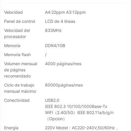
Velocidad
A4:22ppm A3:12ppm
Panel de control
LCD de 4 líneas
Velocidad del
833MHz
procesador
Memoria
DDR4/1GB
Memoria flash
/
Volumen mensual
4000 páginas/mes
de páginas
recomendado
Ciclo de trabajo
60000páginas/mes
mensual máximo
Conectividad
USB2.0
IEEE 802.3 10/100/1000Base-Tx
WiFi（2.4G/5G）IEEE 802.11a/b/g/n
（Opcion）
Energía
220V Model：AC220-240V,50/60Hz，