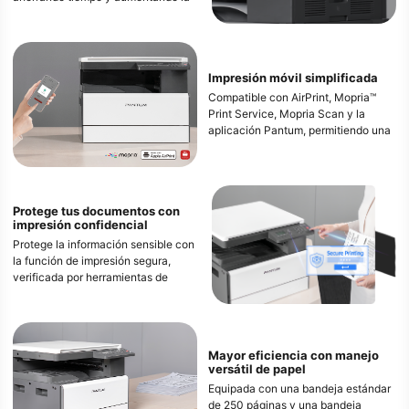
productividad.
Impresión móvil simplificada
Compatible con AirPrint, Mopria™
Print Service, Mopria Scan y la
aplicación Pantum, permitiendo una
integración fluida con dispositivos
móviles para una impresión eficiente
y en movimiento. Asegúrate de
mantener la productividad y la
Protege tus documentos con
capacidad de respuesta en
impresión confidencial
cualquier situación.
Protege la información sensible con
la función de impresión segura,
* La función de impresión móvil
verificada por herramientas de
requiere la instalación de un módulo
escaneo de vulnerabilidades
Wi-Fi.
autorizadas. Esto garantiza que
* Apple, AirPrint, Mac y macOS son
todos los documentos
marcas registradas de Apple Inc.,
confidenciales estén a salvo de
registradas en EE. UU. y otros
Mayor eficiencia con manejo
accesos no autorizados, algo crucial
países. El uso del distintivo "Works
versátil de papel
para empresas que manejan datos
with Apple" indica que un accesorio
Equipada con una bandeja estándar
sensibles.
ha sido diseñado para funcionar
de 250 páginas y una bandeja