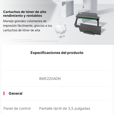
garantiza que esté preparado para
un gran volumen de trabajo.
Cartuchos de tóner de alto
rendimiento y rentables
Maneje grandes volúmenes de
impresión fácilmente, gracias a los
cartuchos de tóner de alta
capacidad que pueden imprimir
hasta 15 000* páginas, lo que
reduce los costos operativos y el
tiempo de inactividad.
Especificaciones del producto
BM5220ADN
General
Panel de control
Pantalla táctil de 3,5 pulgadas