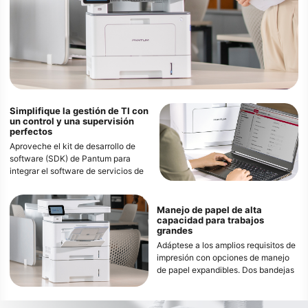
Simplifique la gestión de TI con
un control y una supervisión
perfectos
Aproveche el kit de desarrollo de
software (SDK) de Pantum para
integrar el software de servicios de
impresión gestionados (MPS)
convencional, lo que permite
funciones avanzadas de control
Manejo de papel de alta
capacidad para trabajos
remoto, gestión y restricción de
grandes
usuarios.
Adáptese a los amplios requisitos de
Los administradores de TI y los
impresión con opciones de manejo
usuarios pueden acceder a la
de papel expandibles. Dos bandejas
impresora desde un navegador web
opcionales de 550 hojas llevan la
con solo ingresar la dirección IP en
capacidad máxima de alimentación
la URL y verificar o cambiar la
de papel a 1410 hojas, lo que
configuración directamente.