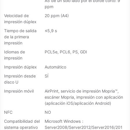
A5 de un solo lado por el borde corto: 9
ppm
Velocidad de
20 ppm (A4)
impresión dúplex
Tiempo de salida
≤5,9 s
de la primera
impresión
Idiomas de
PCL5e, PCL6, PS, GDI
impresión
Impresión dúplex
Automático
Impresión desde
SÍ
disco U
Impresión móvil
AirPrint, servicio de impresión Mopria™,
escáner Mopria, impresión con aplicación
(aplicación iOS/aplicación Android)
NFC
NO
Compatibilidad del
Microsoft Windows：
sistema operativo
Server2008/Server2012/Server2016/201